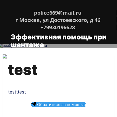
Перейти
к
содержимому
police669@mail.ru
г Москва, ул Достоевского, д 46
+79930196628
Эффективная помощь при
шантаже
Напишите в телеграмм 79930196628
test
testttest
Обратиться за помощью