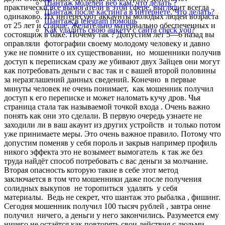
Шантаж моделей веб кам, что делать ?
практически все вымогатели в этой сфере, выглядит всегда
Шантаж после кастинга в интернете. Что делать?
одинаково. Их интересуют аккаунты молодых людей возраста
Шантаж в telegram помощь
от 25 лет и старше. Желательно материально обеспеченных и
Как удалить свою анкету с сайта check you?
состоящиж в баке. Почему так ? Допустим лет 5—6 назад вы
оправляли фотографии своему молодому человеку и давно
уже не помните о их существовании, но мошенники получив
доступ к перепискам сразу же убивают двух Зайцев они могут
как потребовать деньги с вас так и с вашей второй половины
за неразглашений данных сведений. Конечно в первые
минуты человек не очень понимает, как мошенник получил
доступ к его переписке и может наломать кучу дров. Чья
страница стала так называемой точкой входа . Очень важно
понять как они это сделали. В первую очередь узнаете не
заходили ли в ваш акаунт из других устройств и только потом
уже принимаете меры. Это очень важное правило. Потому что
допустим поменяв у себя пороль и закрыв например профиль
никого эффекта это не возымеет вымогатель к так же без
труда найдёт способ потребовать с вас деньги за молчание.
Вторая опасность которую такие в себе этот метод
заключается в том что мошенники даже после получения
солидных выкупов не торопиться удалять у себя
материалы. Ведь не секрет, что шантаж это рыбалка , фишинг.
Сегодня мошенник получил 100 тысяч рублей , завтра онне
получил ничего, а деньги у него закончились. Разумеется ему
ничего не остаётся как повторять свои действия с людьми