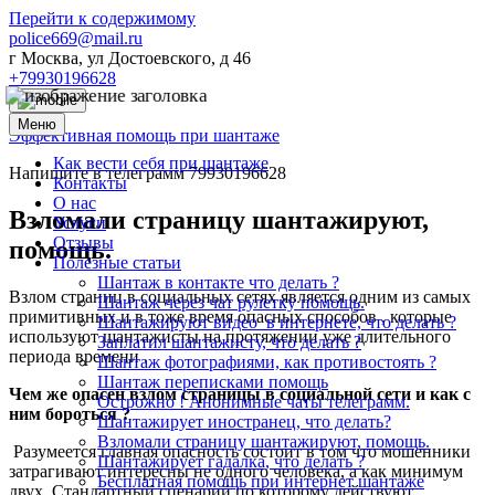
Перейти к содержимому
police669@mail.ru
г Москва, ул Достоевского, д 46
+79930196628
Меню
Эффективная помощь при шантаже
Как вести себя при шантаже
Напишите в телеграмм 79930196628
Контакты
О нас
Взломали страницу шантажируют,
Услуги
Отзывы
помощь.
Полезные статьи
Шантаж в контакте что делать ?
Взлом страниц в социальных сетях является одним из самых
Шантаж через чат рулетку помощь.
примитивных и в тоже время опасных способов , которые
Шантажируют видео в интернете, что делать ?
используют шантажисты на протяжении уже длительного
Заплатил шантажисту, что делать ?
периода времени .
Шантаж фотографиями, как противостоять ?
Шантаж переписками помощь
Чем же опасен взлом страницы в социальной сети и как с
Острожно ! Анонимные чаты телеграмм.
ним бороться ?
Шантажирует иностранец, что делать?
Взломали страницу шантажируют, помощь.
Разумеется главная опасность состоит в том что мошенники
Шантажирует гадалка, что делать ?
затрагивают интересны не одного человека, а как минимум
Бесплатная помощь при интернет шантаже
двух. Стандартный сценарий по которому действуют