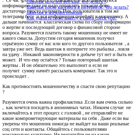
. Се час что бы узнать о пользователе всю имеющуюся
Шантаж моделей веб кам, что делать ?
информацию даже не надо оправлять никакие фото,
Шантаж после кастинга в интернете. Что делать?
достаточно просто получить Ник пользователя в том же
Шантаж в telegram помощь
телеграмм боте и вся информация перейдёт к мошеннику. А
Как удалить свою анкету с сайта check you?
дальше начинается классическая схема по сбору информации
о жертве и последующий договор о финансовой стороне
вопроса. Разумеется платить такому мошеннику не имеет не
какого смысла. Допустим сегодня мошенник получил
серьёзную сумму от вас или кого то другого пользователя , а
завтра уже нет. Ведь шантаж в интернете это рыбалка , ловля
на удачу . Никакой закономерности в добыче тут нет и быть не
может. И что ему остаётся ? Только повторный шантаж
жертвы . И он обязательно это выполнит и если не
получит сумму начнёт рассылать компромат. Так это и
происходит .
Как противостоять мошенничеству и спасти свою репутацию
?
Разумеется очень важна профилактика .Если вам очень сильно
, как хочется посидеть в анонимных чатах. Никоем случае не
включайтесь в этот процесс с головой , не отправляйте не
какие компрометирующие материалы на себя . Даже если вы
уверены что мошенник никогда не выйдет на ваши реальные
соц сети и контакты. Общайтесь с пользователями
максимально культурно. Не реагируйте не на какие